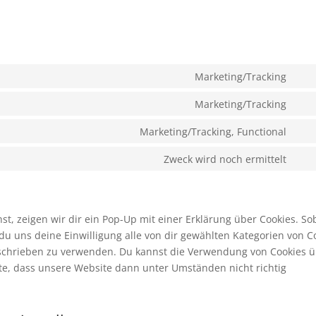
Marketing/Tracking
Con
to
Marketing/Tracking
Con
serv
to
Marketing/Tracking, Functional
goo
Con
serv
font
to
Zweck wird noch ermittelt
goo
Con
serv
ma
to
you
serv
son
, zeigen wir dir ein Pop-Up mit einer Erklärung über Cookies. So
t du uns deine Einwilligung alle von dir gewählten Kategorien von C
beschrieben zu verwenden. Du kannst die Verwendung von Cookies 
hte, dass unsere Website dann unter Umständen nicht richtig