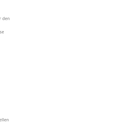
ir den
ese
ellen