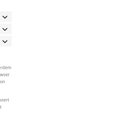
tatistiken
arketing
ßerdem
owser
ion
viert
t