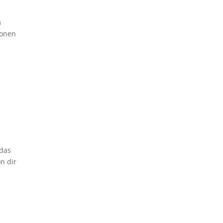
m
ionen
 das
n dir