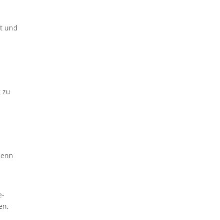
rt und
g zu
denn
e-
en,