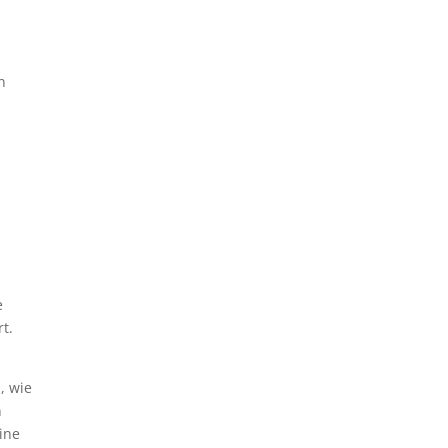
n
e
t.
, wie
n
ine