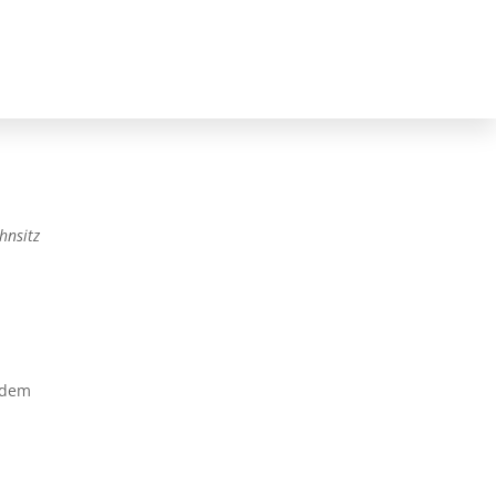
hnsitz
rdem